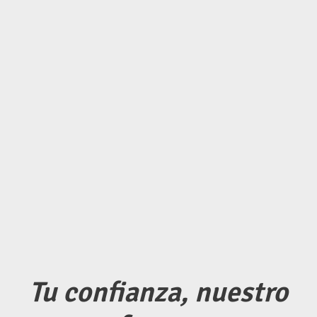
nuestras técnicas de cultivo,
orientadas a conseguir mayor
sabor en nuestros productos.
Colaboración con Centros de
Investigación (Ceigram) y
Universidades (UMM, UPCT).
Cultivos más
sostenibles
Investigación e innovación de
técnicas de cultivo más
sostenibles de nuestras
plantaciones para obtener una
sostenibilidad ambiental.
Tu confianza, nuestro