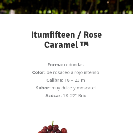
Itumfifteen / Rose
Caramel ™
Forma:
redondas
Color:
de rosáceo a rojo intenso
Calibre:
18 – 23 m
Sabor:
muy dulce y moscatel
Azúcar:
18-22º Brix