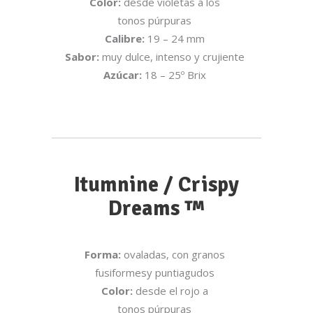
Color:
desde violetas a los
tonos púrpuras
Calibre:
19 – 24 mm
Sabor:
muy dulce, intenso y crujiente
Azúcar:
18 – 25º Brix
Itumnine / Crispy
Dreams ™
Forma:
ovaladas, con granos
fusiformesy puntiagudos
Color:
desde el rojo a
tonos púrpuras