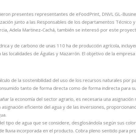
tuvieron presentes representantes de eFoodPrint, DNVL GL-Busin
ización junto a las Responsables de los departamentos Técnico y
urcia, Adela Martinez-Cachá, también se interesó por este proy
hídrica y de carbono de unas 110 ha de producción agrícola, incluy
 las localidades de Águilas y Mazarrón. El objetivo de la empresa
cálculo de la sostenibilidad del uso de los recursos naturales por pa
nsumido tanto de forma directa como de forma indirecta para su
añar la economía del sector agrario, es necesaria una asignación 
a una asignación eficiente del agua y de las inversiones, proporcio
gua.
 del tipo de agua que se considere, desglosándola según sus color
 de lluvia incorporada en el producto. Cobra pleno sentido para pr