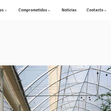
os
Comprometidos
Noticias
Contacto
Semilleros
Gestión Inte
Cultivos
I+D+i
Centros de envasado
Laboratorio