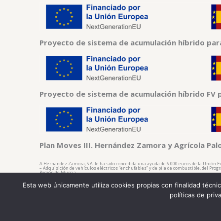
Proyecto de sistema de acumulación híbrido par
Proyecto de sistema de acumulación híbrido FV 
Plan Moves III. Hernández Zamora y Agrícola Pal
A Hernandez Zamora, S.A. le ha sido concedida una ayuda de 6.000 euros de la Unión E
– Adquisición de vehículos eléctricos “enchufables” y de pila de combustible, del Prog
Región de Murcia.
A Agrícola Paloma, S.A. le ha sido concedida una ayuda de 3.000 euros de la Unión Eur
Esta web únicamente utiliza cookies propias con finalidad técni
Adquisición de vehículos eléctricos “enchufables” y de pila de combustible, del Progra
Región de Murcia.
políticas de pri