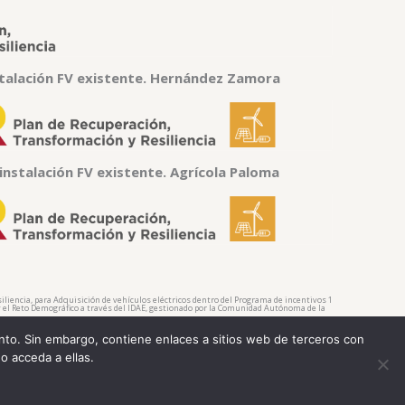
talación FV existente. Hernández Zamora
nstalación FV existente. Agrícola Paloma
liencia, para Adquisición de vehículos eléctricos dentro del Programa de incentivos 1
a y el Reto Demográfico a través del IDAE, gestionado por la Comunidad Autónoma de la
ncia, para Adquisición de vehículos eléctricos dentro del Programa de incentivos 1 –
ento. Sin embargo, contiene enlaces a sitios web de terceros con
 y el Reto Demográfico a través del IDAE, gestionado por la Comunidad Autónoma de la
o acceda a ellas.