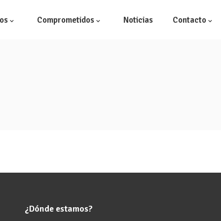
os
Comprometidos
Noticias
Contacto
Semilleros
Gestión Int
Cultivos
I+D+i
Centros de envasado
Laboratorio
¿Dónde estamos?